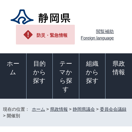
閲覧補助
防災・緊急情報
Foreign language
ホー
目的
テー
組織
県政
ム
から
マか
から
情報
探す
ら探
探す
す
現在の位置：
ホーム
>
県政情報
>
静岡県議会
>
委員会会議録
> 開催別