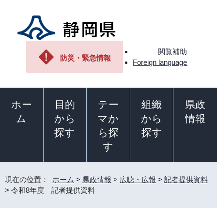
閲覧補助
防災・緊急情報
Foreign language
ホー
目的
テー
組織
県政
ム
から
マか
から
情報
探す
ら探
探す
す
現在の位置：
ホーム
>
県政情報
>
広聴・広報
>
記者提供資料
> 令和8年度 記者提供資料