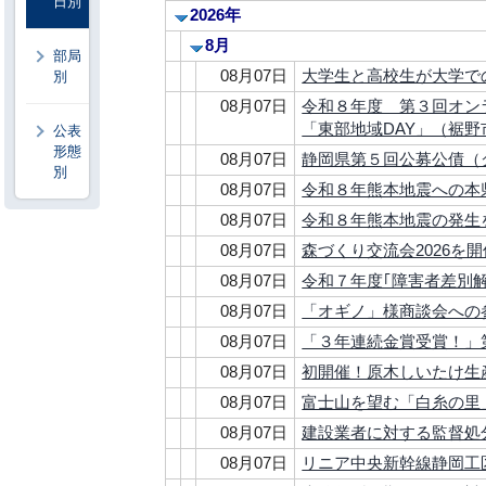
日別
2026年
8月
部局
08月07日
大学生と高校生が大学で
別
08月07日
令和８年度 第３回オン
「東部地域DAY」（裾
公表
形態
08月07日
静岡県第５回公募公債（
別
08月07日
令和８年熊本地震への本
08月07日
令和８年熊本地震の発生
08月07日
森づくり交流会2026を
08月07日
令和７年度｢障害者差別
08月07日
「オギノ」様商談会への
08月07日
「３年連続金賞受賞！」
08月07日
初開催！原木しいたけ生
08月07日
富士山を望む「白糸の里
08月07日
建設業者に対する監督処
08月07日
リニア中央新幹線静岡工