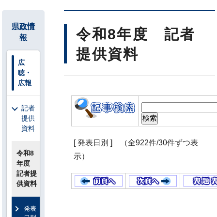
県政情
令和8年度 記者
報
提供資料
広
聴・
広報
記者
提供
資料
[ 発表日別 ] （全922件/30件ずつ表
令和8
示）
年度
記者提
供資料
発表