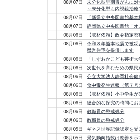
08月07日
未分化型早期胃がんに対
～未分化型も内視鏡治療
08月07日
「新県立中央図書館基本
08月07日
静岡県立中央図書館「オ
08月06日
【取材依頼】政令指定都
08月06日
令和８年熊本地震で被災
県営住宅を提供します
08月06日
「しずおかこども芸術大
08月06日
次世代を育むための県民
08月06日
公立大学法人静岡社会健
08月06日
食中毒発生速報（第７号
08月06日
【取材依頼】小中学生が
08月06日
総合的な探究の時間にお
08月06日
教職員の懲戒処分
08月06日
教職員の懲戒処分
08月05日
ギネス世界記録認定を受
08月05日
景気動向指数は改善を示