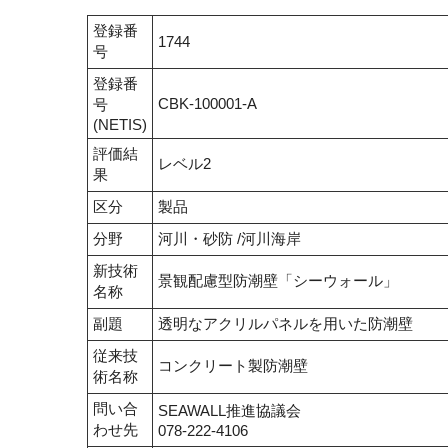
登録番
1744
号
登録番
CBK-100001-A
号
(NETIS)
評価結
レベル2
果
区分
製品
分野
河川・砂防 /河川海岸
新技術
景観配慮型防潮壁「シーウォール」
名称
副題
透明なアクリルパネルを用いた防潮壁
従来技
コンクリート製防潮壁
術名称
問い合
SEAWALL推進協議会
わせ先
078-222-4106