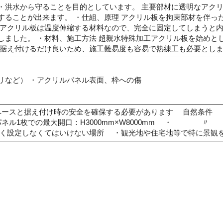
・洪水から守ることを目的としています。 主要部材に透明なアク
することが出来ます。 ・仕組、原理 アクリル板を拘束部材を伴っ
 アクリル板は温度伸縮する材料なので、完全に固定してしまうと
しました。 ・材料、施工方法 超親水特殊加工アクリル板を始めと
に据え付けるだけ良いため、施工難易度も容易で熟練工も必要とし
リなど） ・アクリルパネル表面、枠への傷
ースと据え付け時の安全を確保する必要があります 自然条件 
パネル1枚での最大開口：H3000mm×W8000mm ・ 〃
く設定しなくてはいけない場所 ・観光地や住宅地等で特に景観