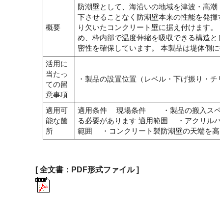
防潮壁として、海沿いの地域を津波・高潮
下させることなく防潮壁本来の性能を発揮
概要
り欠いたコンクリート壁に据え付けます。
め、枠内部で温度伸縮を吸収できる構造と
密性を確保しています。 本製品は堤体側
活用に
当たっ
・製品の設置位置（レベル・下げ振り・チ
ての留
意事項
適用可
適用条件 現場条件 ・製品の搬入スペ
能な箇
る必要があります 適用範囲 ・アクリル
所
範囲 ・コンクリート製防潮壁の天端を高
[ 全文書：PDF形式ファイル ]