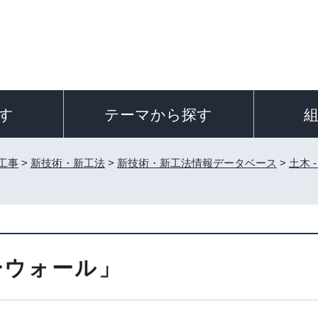
す
テーマから探す
工事
>
新技術・新工法
>
新技術・新工法情報データベース
>
土木 
ーウォール」