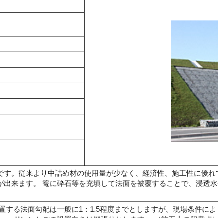
す。従来より中詰め材の使用量が少なく、経済性、施工性に優れて
が出来ます。 篭に砕石等を充填して法面を被覆することで、浸透
置する法面勾配は一般に1：1.5程度までとしますが、現場条件に