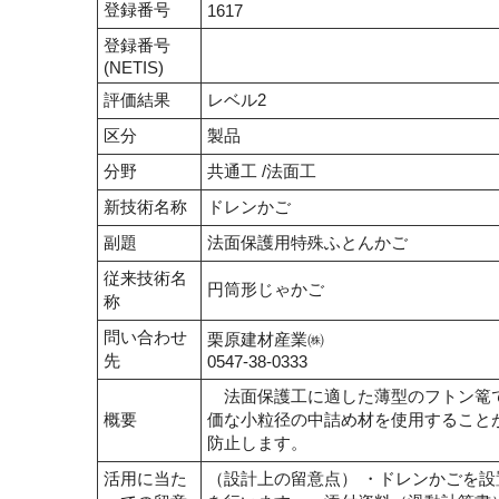
登録番号
1617
登録番号
(NETIS)
評価結果
レベル2
区分
製品
分野
共通工 /法面工
新技術名称
ドレンかご
副題
法面保護用特殊ふとんかご
従来技術名
円筒形じゃかご
称
問い合わせ
栗原建材産業㈱
先
0547-38-0333
法面保護工に適した薄型のフトン篭で
概要
価な小粒径の中詰め材を使用すること
防止します。
活用に当た
（設計上の留意点） ・ドレンかごを設