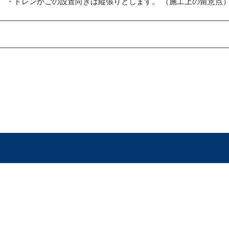
 ・ドレンかごの設置向きは縦張りとします。 （施工上の留意点