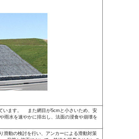
います。 また網目が5cmと小さいため、安
水や雨水を速やかに排出し、法面の浸食や崩壊を
より滑動の検討を行い、アンカーによる滑動対策