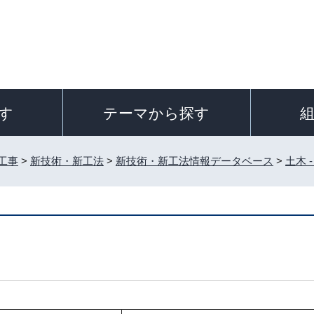
す
テーマから探す
工事
>
新技術・新工法
>
新技術・新工法情報データベース
>
土木 