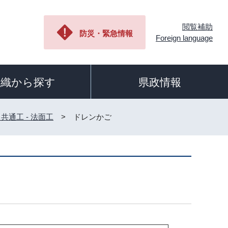
閲覧補助
防災・緊急情報
Foreign language
組織から探す
県政情報
- 共通工 - 法面工
> ドレンかご